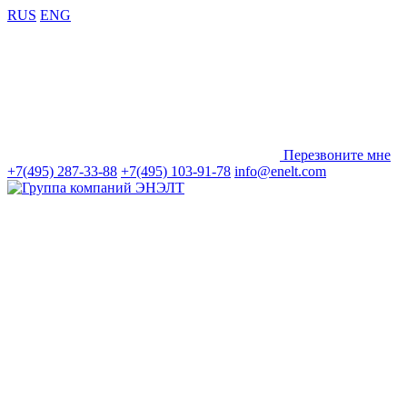
RUS
ENG
Перезвоните мне
+7(495) 287-33-88
+7(495) 103-91-78
info@enelt.com