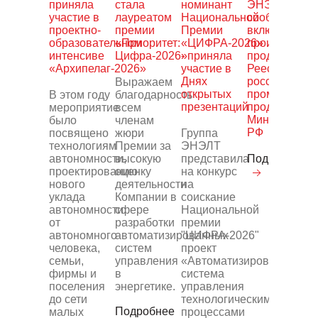
приняла
стала
номинант
ЭНЭЛТ»
участие в
лауреатом
Национальной
сообщает о
проектно-
премии
Премии
включении
образовательном
«Приоритет:
«ЦИФРА-2026»
производимо
интенсиве
Цифра-2026»
- приняла
продукции в
«Архипелаг-2026»
участие в
Реестр
Днях
российской
Выражаем
открытых
промышленн
В этом году
благодарность
презентаций
продукции
мероприятие
всем
Минпромторг
было
членам
РФ
посвящено
жюри
Группа
технологиям
Премии за
ЭНЭЛТ
автономности,
высокую
представила
Подробнее
проектированию
оценку
на конкурс
нового
деятельности
на
уклада
Компании в
соискание
автономности:
сфере
Национальной
от
разработки
премии
автономного
автоматизированных
"ЦИФРА-2026"
человека,
систем
проект
семьи,
управления
«Автоматизированная
фирмы и
в
система
поселения
энергетике.
управления
до сети
технологическими
Подробнее
малых
процессами