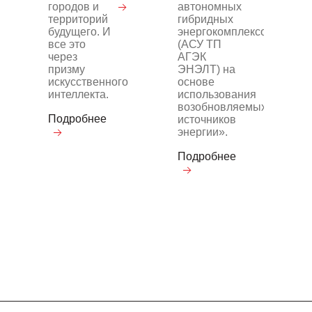
городов и
автономных
территорий
гибридных
будущего. И
энергокомплексов
все это
(АСУ ТП
через
АГЭК
призму
ЭНЭЛТ) на
искусственного
основе
интеллекта.
использования
возобновляемых
Подробнее
источников
энергии».
Подробнее