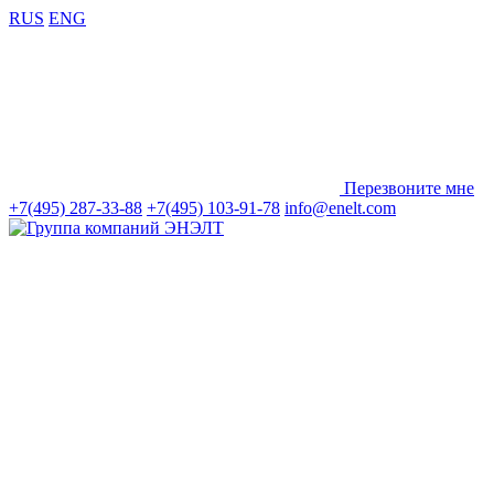
RUS
ENG
Перезвоните мне
+7(495) 287-33-88
+7(495) 103-91-78
info@enelt.com