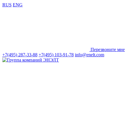
RUS
ENG
Перезвоните мне
+7(495) 287-33-88
+7(495) 103-91-78
info@enelt.com