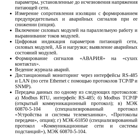
параметры, установленные до исчезновения напряжения
питающей сети.
Измерение сопротивления изоляции с формированием
предупредительных и аварийных сигналов при ее
снижении (опция).
Включение силовых модулей на параллельную работу и
выравнивание токов модулей.
Цифровая индикация параметров питающей сети,
силовых модулей, АБ и нагрузки; выявление аварийных
состояний модулей.
Формирование сигналов «АВАРИЯ» на «сухих
контактах».
Ведение журнала аварий.
Дистанционный мониторинг через интерфейсы RS-485
и LAN (по сети Ethernet с помощью протоколов TCP/IP и
SNMP).
Передача данных по одному из следующих протоколов:
а) Modbus RTU, интерфейс RS-485; б) Modbus TCP/IP
(открытый коммуникационный протокол); в) МЭК
60870-5-104 (специализированный протокол
«Устройства и системы телемеханики», «Протоколы
передачи», опция); г) МЭК-61850 (специализированный
протокол «Коммуникационные сети и системы
подстанций»), МЭК 60870-5-104.