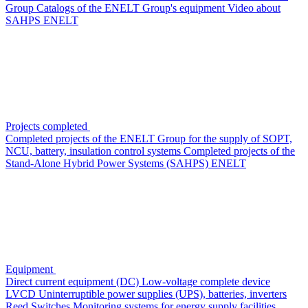
Group
Сatalogs of the ENELT Group's equipment
Video about
SAHPS ENELT
Projects completed
Completed projects of the ENELT Group for the supply of SOPT,
NCU, battery, insulation control systems
Completed projects of the
Stand-Alone Hybrid Power Systems (SAHPS) ENELT
Equipment
Direct current equipment (DC)
Low-voltage complete device
LVCD
Uninterruptible power supplies (UPS), batteries, inverters
Reed Switches
Monitoring systems for energy supply facilities