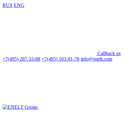
RUS
ENG
Callback us
+7(495) 287-33-88
+7(495) 103-91-78
info@enelt.com