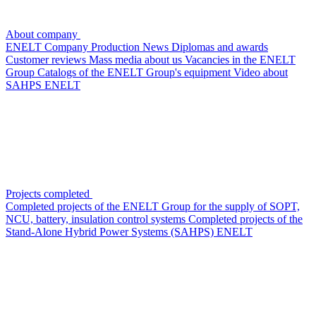
About company
ENELT Company
Production
News
Diplomas and awards
Customer reviews
Mass media about us
Vacancies in the ENELT
Group
Сatalogs of the ENELT Group's equipment
Video about
SAHPS ENELT
Projects completed
Completed projects of the ENELT Group for the supply of SOPT,
NCU, battery, insulation control systems
Completed projects of the
Stand-Alone Hybrid Power Systems (SAHPS) ENELT