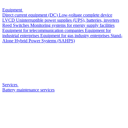
Equipment
Direct current equipment (DC)
Low-voltage complete device
LVCD
Uninterruptible power supplies (UPS), batteries, inverters
Reed Switches
Monitoring systems for energy supply facilities
Equipment for telecommunication companies
Equipment for
industrial enterprises
Equipment for gas industry enterprises
Stand-
Alone Hybrid Power Systems (SAHPS)
Services
Battery maintenance services