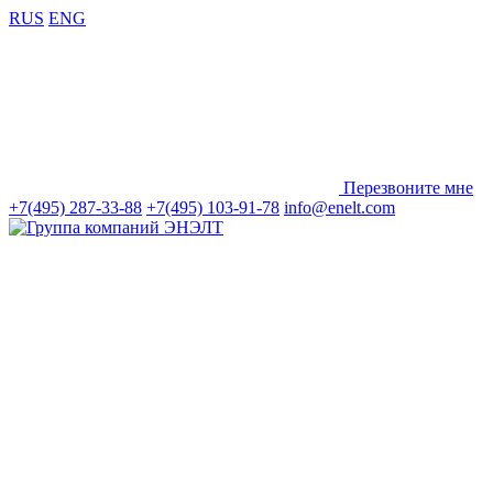
RUS
ENG
Перезвоните мне
+7(495) 287-33-88
+7(495) 103-91-78
info@enelt.com